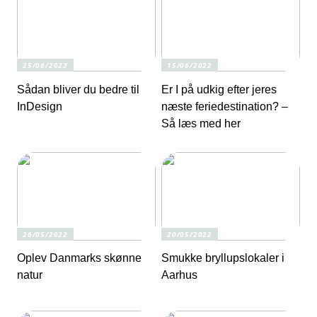
25/06/2022
15/06/2022
Sådan bliver du bedre til
Er I på udkig efter jeres
InDesign
næste feriedestination? –
Så læs med her
26/05/2022
20/05/2022
Oplev Danmarks skønne
Smukke bryllupslokaler i
natur
Aarhus