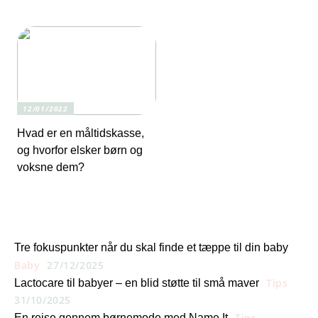
12/01/2022
Hvad er en måltidskasse,
og hvorfor elsker børn og
voksne dem?
Tre fokuspunkter når du skal finde et tæppe til din baby
Baby
27/12/2025
Tips
Lactocare til babyer – en blid støtte til små maver
31/10/2025
Tips
En rejse gennem børnemode med Name It