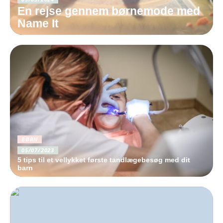
En rejse gennem børnemode med
Name It
BØRN
05/07/2023
5 tips til et vellykket første tandlægebesøg med dit
barn