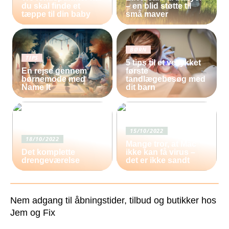
du skal finde et
– en blid støtte til
tæppe til din baby
små maver
BØRN
TIPS
5 tips til et vellykket
En rejse gennem
første
børnemode med
tandlægebesøg med
Name It
dit barn
15/10/2022
18/10/2022
Mange tror, at Mac
Det komplette
ikke kan få virus –
drengeværelse
det er ikke sandt
Nem adgang til åbningstider, tilbud og butikker hos
Jem og Fix