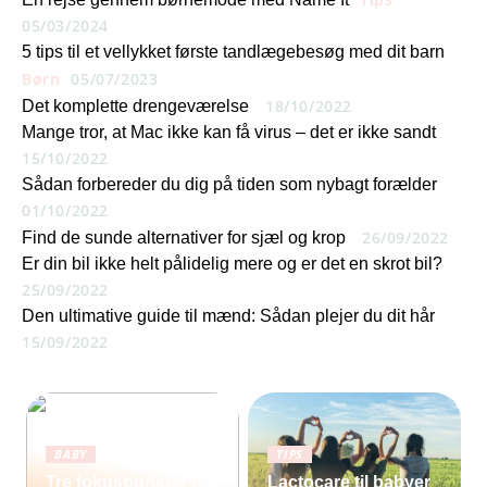
05/03/2024
5 tips til et vellykket første tandlægebesøg med dit barn
Børn
05/07/2023
18/10/2022
Det komplette drengeværelse
Mange tror, at Mac ikke kan få virus – det er ikke sandt
15/10/2022
Sådan forbereder du dig på tiden som nybagt forælder
01/10/2022
26/09/2022
Find de sunde alternativer for sjæl og krop
Er din bil ikke helt pålidelig mere og er det en skrot bil?
25/09/2022
Den ultimative guide til mænd: Sådan plejer du dit hår
15/09/2022
BABY
TIPS
Tre fokuspunkter når
Lactocare til babyer