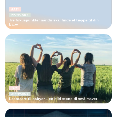
BABY
27/12/2025
Tre fokuspunkter når du skal finde et tæppe til din
baby
TIPS
31/10/2025
Lactocare til babyer – en blid støtte til små maver