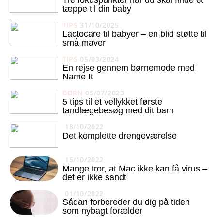
Tre fokuspunkter når du skal finde et
tæppe til din baby
TIPS
31/10/2025
Lactocare til babyer – en blid støtte til
små maver
TIPS
05/03/2024
En rejse gennem børnemode med
Name It
BØRN
05/07/2023
5 tips til et vellykket første
tandlægebesøg med dit barn
18/10/2022
Det komplette drengeværelse
15/10/2022
Mange tror, at Mac ikke kan få virus –
det er ikke sandt
01/10/2022
Sådan forbereder du dig på tiden
som nybagt forælder