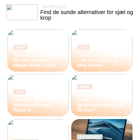
26/09/2022
Find de sunde alternativer for sjæl og
krop
BABY
TIPS
Tre fokuspunkter når
Lactocare til babyer
du skal finde et
– en blid støtte til
tæppe til din baby
små maver
BØRN
TIPS
5 tips til et vellykket
En rejse gennem
første
børnemode med
tandlægebesøg med
Name It
dit barn
15/10/2022