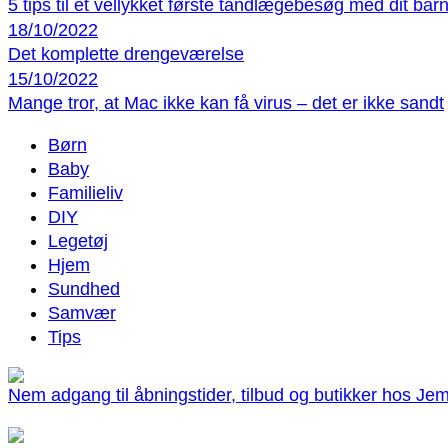
5 tips til et vellykket første tandlægebesøg med dit bar
18/10/2022
Det komplette drengeværelse
15/10/2022
Mange tror, at Mac ikke kan få virus – det er ikke sandt
Børn
Baby
Familieliv
DIY
Legetøj
Hjem
Sundhed
Samvær
Tips
Nem adgang til åbningstider, tilbud og butikker hos Jem