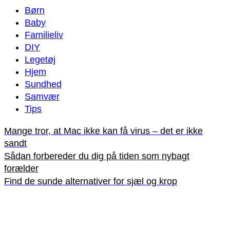
Børn
Baby
Familieliv
DIY
Legetøj
Hjem
Sundhed
Samvær
Tips
Mange tror, at Mac ikke kan få virus – det er ikke
sandt
Sådan forbereder du dig på tiden som nybagt
forælder
Find de sunde alternativer for sjæl og krop