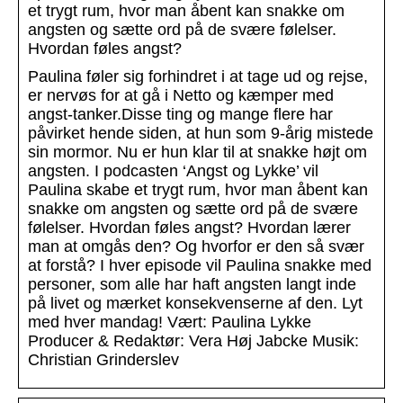
et trygt rum, hvor man åbent kan snakke om
angsten og sætte ord på de svære følelser.
Hvordan føles angst?
Paulina føler sig forhindret i at tage ud og rejse,
er nervøs for at gå i Netto og kæmper med
angst-tanker.Disse ting og mange flere har
påvirket hende siden, at hun som 9-årig mistede
sin mormor. Nu er hun klar til at snakke højt om
angsten. I podcasten ‘Angst og Lykke’ vil
Paulina skabe et trygt rum, hvor man åbent kan
snakke om angsten og sætte ord på de svære
følelser. Hvordan føles angst? Hvordan lærer
man at omgås den? Og hvorfor er den så svær
at forstå? I hver episode vil Paulina snakke med
personer, som alle har haft angsten langt inde
på livet og mærket konsekvenserne af den. Lyt
med hver mandag! Vært: Paulina Lykke
Producer & Redaktør: Vera Høj Jabcke Musik:
Christian Grinderslev