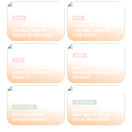
BABY
TIPS
Tre fokuspunkter når
Lactocare til babyer
du skal finde et
– en blid støtte til
tæppe til din baby
små maver
BØRN
TIPS
5 tips til et vellykket
En rejse gennem
første
børnemode med
tandlægebesøg med
Name It
dit barn
15/10/2022
18/10/2022
Mange tror, at Mac
Det komplette
ikke kan få virus –
drengeværelse
det er ikke sandt