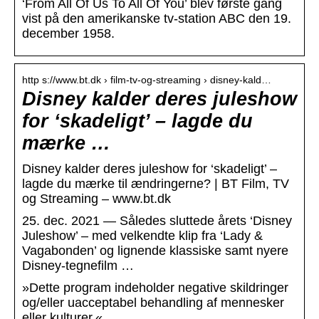
‘From All Of Us To All Of You’ blev første gang
vist på den amerikanske tv-station ABC den 19.
december 1958.
http s://www.bt.dk › film-tv-og-streaming › disney-kald…
Disney kalder deres juleshow
for ‘skadeligt’ – lagde du
mærke …
Disney kalder deres juleshow for ‘skadeligt’ –
lagde du mærke til ændringerne? | BT Film, TV
og Streaming – www.bt.dk
25. dec. 2021 — Således sluttede årets ‘Disney
Juleshow’ – med velkendte klip fra ‘Lady &
Vagabonden’ og lignende klassiske samt nyere
Disney-tegnefilm …
»Dette program indeholder negative skildringer
og/eller uacceptabel behandling af mennesker
eller kulturer.«