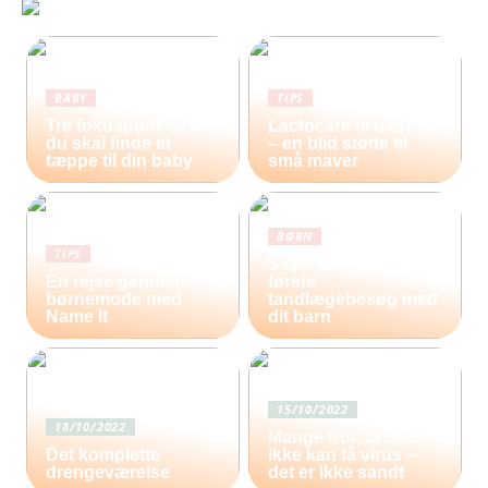
BABY
TIPS
Tre fokuspunkter når
Lactocare til babyer
du skal finde et
– en blid støtte til
tæppe til din baby
små maver
BØRN
TIPS
5 tips til et vellykket
En rejse gennem
første
børnemode med
tandlægebesøg med
Name It
dit barn
15/10/2022
18/10/2022
Mange tror, at Mac
Det komplette
ikke kan få virus –
drengeværelse
det er ikke sandt