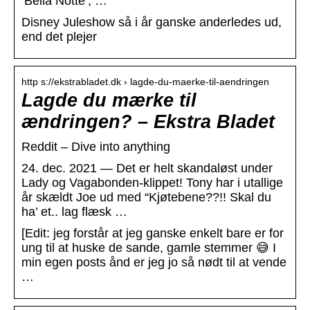
‘Bella Notte’, …
Disney Juleshow så i år ganske anderledes ud,
end det plejer
http s://ekstrabladet.dk › lagde-du-maerke-til-aendringen
Lagde du mærke til
ændringen? – Ekstra Bladet
Reddit – Dive into anything
24. dec. 2021 — Det er helt skandaløst under
Lady og Vagabonden-klippet! Tony har i utallige
år skældt Joe ud med “Kjøtebene??!! Skal du
ha’ et.. lag flæsk …
[Edit: jeg forstår at jeg ganske enkelt bare er for
ung til at huske de sande, gamle stemmer 😅 I
min egen posts ånd er jeg jo så nødt til at vende
…