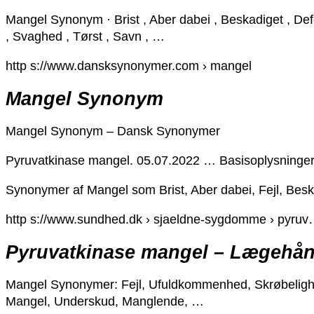
Mangel Synonym · Brist , Aber dabei , Beskadiget , Defe
, Svaghed , Tørst , Savn , …
http s://www.dansksynonymer.com › mangel
Mangel Synonym
Mangel Synonym – Dansk Synonymer
Pyruvatkinase mangel. 05.07.2022 … Basisoplysning
Synonymer af Mangel som Brist, Aber dabei, Fejl, Bes
http s://www.sundhed.dk › sjaeldne-sygdomme › pyru
Pyruvatkinase mangel – Lægehå
Mangel Synonymer: Fejl, Ufuldkommenhed, Skrøbelighed
Mangel, Underskud, Manglende, …