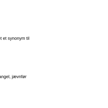
t et synonym til
angel, jævnfør