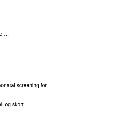
se …
atal screening for
l og skort.