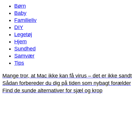
Børn
Baby
Familieliv
DIY
Legetøj
Hjem
Sundhed
Samvær
Tips
Mange tror, at Mac ikke kan få virus – det er ikke sandt
Sådan forbereder du dig på tiden som nybagt forælder
Find de sunde alternativer for sjæl og krop