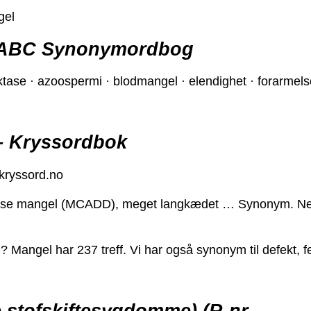
gel
– ABC Synonymordbog
elektase · azoospermi · blodmangel · elendighet · forarmel
– Kryssordbok
kryssord.no
se mangel (MCADD), meget langkædet … Synonym. Neon
Mangel har 237 treff. Vi har også synonym til defekt, fei