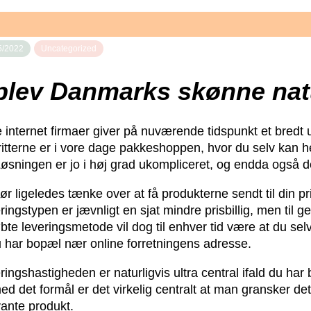
5/2022
Uncategorized
plev Danmarks skønne nat
e internet firmaer giver på nuværende tidspunkt et bredt u
ritterne er i vore dage pakkeshoppen, hvor du selv kan he
 Løsningen er jo i høj grad ukompliceret, og endda også 
r ligeledes tænke over at få produkterne sendt til din priv
ringstypen er jævnligt en sjat mindre prisbillig, men ti
øbte leveringsmetode vil dog til enhver tid være at du s
u har bopæl nær online forretningens adresse.
ringshastigheden er naturligvis ultra central ifald du ha
ed det formål er det virkelig centralt at man gransker de
vante produkt.