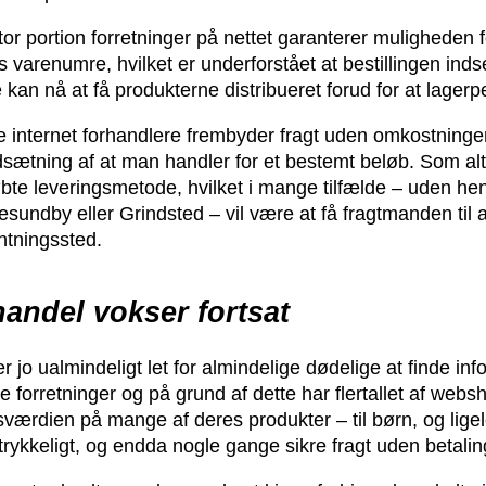
tor portion forretninger på nettet garanterer muligheden 
s varenumre, hvilket er underforstået at bestillingen inds
 kan nå at få produkterne distribueret forud for at lagerp
e internet forhandlere frembyder fragt uden omkostninge
dsætning af at man handler for et bestemt beløb. Som al
øbte leveringsmetode, hvilket i mange tilfælde – uden hen
sundby eller Grindsted – vil være at få fragtmanden til at
ntningssted.
handel vokser fortsat
r jo ualmindeligt let for almindelige dødelige at finde inf
ne forretninger og på grund af dette har flertallet af we
sværdien på mange af deres produkter – til børn, og ligel
rtrykkeligt, og endda nogle gange sikre fragt uden betalin