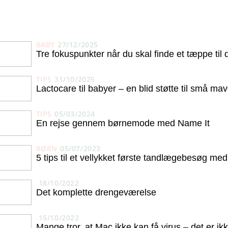
BABY
27/12/2025
Tre fokuspunkter når du skal finde et tæppe til 
TIPS
31/10/2025
Lactocare til babyer – en blid støtte til små mav
TIPS
05/03/2024
En rejse gennem børnemode med Name It
BØRN
05/07/2023
5 tips til et vellykket første tandlægebesøg med
18/10/2022
Det komplette drengeværelse
15/10/2022
Mange tror, at Mac ikke kan få virus – det er ik