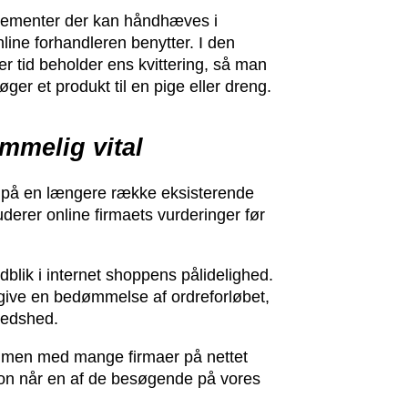
reglementer der kan håndhæves i
line forhandleren benytter. I den
 tid beholder ens kvittering, så man
øger et produkt til en pige eller dreng.
emmelig vital
re på en længere række eksisterende
uderer online firmaets vurderinger før
blik i internet shoppens pålidelighed.
fgive en bedømmelse af ordreforløbet,
fredshed.
ammen med mange firmaer på nettet
sion når en af de besøgende på vores