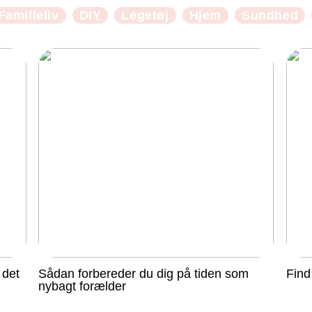
Familieliv
DIY
Legetøj
Hjem
Sundhed
 det
Sådan forbereder du dig på tiden som
Find
nybagt forælder