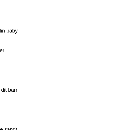
din baby
er
 dit barn
ke sandt