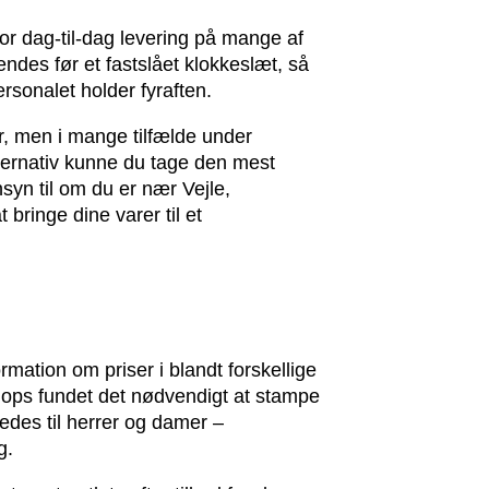
for dag-til-dag levering på mange af
endes før et fastslået klokkeslæt, så
ersonalet holder fyraften.
r, men i mange tilfælde under
ternativ kunne du tage den mest
syn til om du er nær Vejle,
 bringe dine varer til et
ormation om priser i blandt forskellige
bshops fundet det nødvendigt at stampe
edes til herrer og damer –
g.