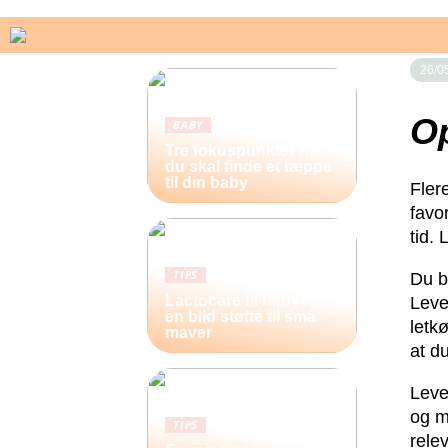
26/0
O
BABY
Tre fokuspunkter når
du skal finde et tæppe
til din baby
Fler
favo
tid.
TIPS
Du bø
Lactocare til babyer –
Leve
en blid støtte til små
letk
maver
at d
Leve
og m
TIPS
rele