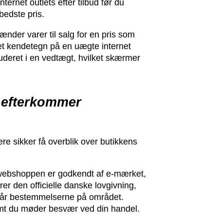
ternet outlets efter tilbud før du
bedste pris.
nder varer til salg for en pris som
e et kendetegn på en uægte internet
uderet i en vedtægt, hvilket skærmer
t efterkommer
re sikker få overblik over butikkens
webshoppen er godkendt af e-mærket,
rer den officielle danske lovgivning,
rstår bestemmelserne på området.
remt du møder besvær ved din handel.