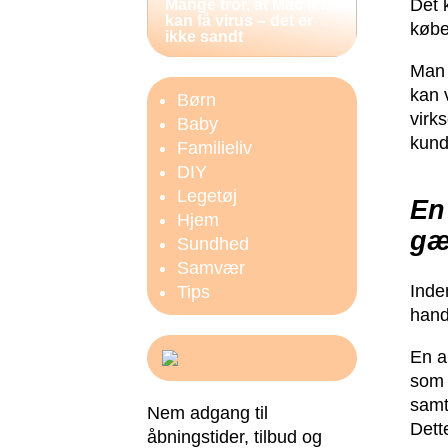
Det k
Mange tror, at Mac ikke
kan få virus – det er
købe
ikke sandt
Man 
kan 
Børn
virk
Baby
kund
Familieliv
DIY
Legetøj
En
Hjem
gæ
Sundhed
Samvær
Inde
Tips
hand
En a
som 
samt
Nem adgang til
Dett
åbningstider, tilbud og