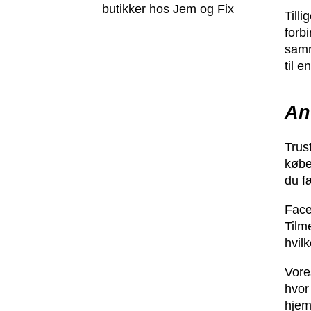
butikker hos Jem og Fix
Till
forb
samm
til e
An
Trus
købe
du f
Face
Tilm
hvilk
Vore
hvor
hjem