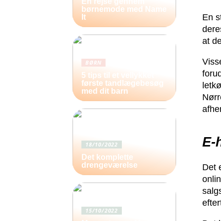
En rejse gennem
børnemode med Name
En s
It
dere
at de
Viss
BØRN
foru
5 tips til et vellykket
første tandlægebesøg
letk
med dit barn
Nørre
afhe
E-
18/10/2022
Det komplette
drengeværelse
Det e
onli
salg
efte
15/10/2022