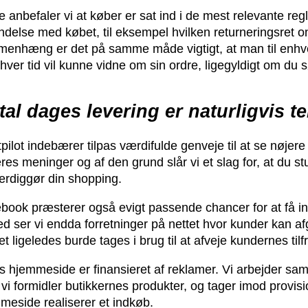
ige anbefaler vi at køber er sat ind i de mest relevante 
indelse med købet, til eksempel hvilken returneringsret on
enhæng er det på samme måde vigtigt, at man til enhver
nhver tid vil kunne vidne om sin ordre, ligegyldigt om du s
tal dages levering er naturligvis t
tpilot indebærer tilpas værdifulde genveje til at se nøje
res meninger og af den grund slår vi et slag for, at du st
ærdiggør din shopping.
book præsterer også evigt passende chancer for at få ind
ed ser vi endda forretninger på nettet hvor kunder kan a
et ligeledes burde tages i brug til at afveje kundernes til
s hjemmeside er finansieret af reklamer. Vi arbejder s
 vi formidler butikkernes produkter, og tager imod provi
meside realiserer et indkøb.