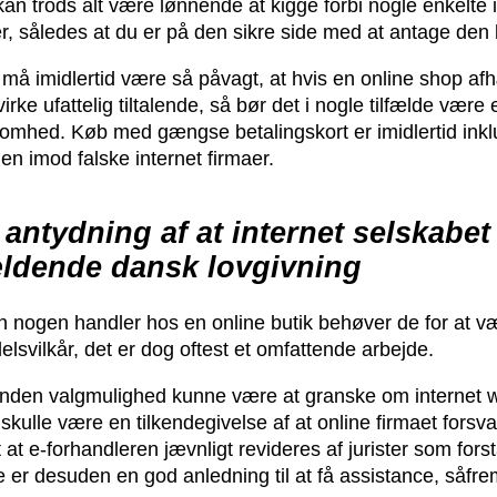
an trods alt være lønnende at kigge forbi nogle enkelte in
r, således at du er på den sikre side med at antage den 
må imidlertid være så påvagt, at hvis en online shop afhæ
virke ufattelig tiltalende, så bør det i nogle tilfælde vær
somhed. Køb med gængse betalingskort er imidlertid inkl
en imod falske internet firmaer.
 antydning af at internet selskabe
ldende dansk lovgivning
n nogen handler hos en online butik behøver de for at væ
elsvilkår, det er dog oftest et omfattende arbejde.
nden valgmulighed kunne være at granske om internet 
skulle være en tilkendegivelse af at online firmaet forsva
 at e-forhandleren jævnligt revideres af jurister som fo
e er desuden en god anledning til at få assistance, såf