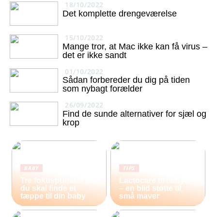
18/10/2022
Det komplette drengeværelse
15/10/2022
Mange tror, at Mac ikke kan få virus –
det er ikke sandt
01/10/2022
Sådan forbereder du dig på tiden
som nybagt forælder
26/09/2022
Find de sunde alternativer for sjæl og
krop
BABY
TIPS
Tre fokuspunkter når
Lactocare til babyer
du skal finde et
– en blid støtte til
tæppe til din baby
små maver