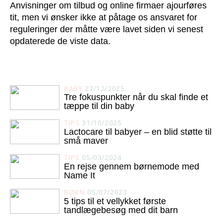
Anvisninger om tilbud og online firmaer ajourføres
tit, men vi ønsker ikke at påtage os ansvaret for
reguleringer der måtte være lavet siden vi senest
opdaterede de viste data.
BABY
27/12/2025
Tre fokuspunkter når du skal finde et
tæppe til din baby
TIPS
31/10/2025
Lactocare til babyer – en blid støtte til
små maver
TIPS
05/03/2024
En rejse gennem børnemode med
Name It
BØRN
05/07/2023
5 tips til et vellykket første
tandlægebesøg med dit barn