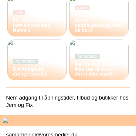
BØRN
TIPS
5 tips til et vellykket
En rejse gennem
første
børnemode med
tandlægebesøg med
Name It
dit barn
15/10/2022
18/10/2022
Mange tror, at Mac
Det komplette
ikke kan få virus –
drengeværelse
det er ikke sandt
Nem adgang til åbningstider, tilbud og butikker hos
Jem og Fix
samarbejde@voresmedier.dk